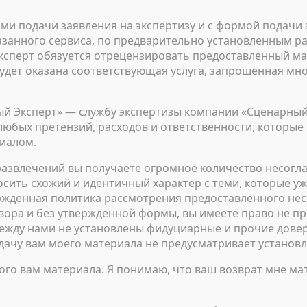
ями подачи заявления на экспертизу и с формой подачи
занного сервиса, по предварительно установленным ра
ксперт обязуется отрецензировать предоставленный ма
будет оказана соответствующая услуга, запрошенная м
 Эксперт» — службу экспертизы компании «Сценарный 
 любых претензий, расходов и ответственности, которы
риалом.
 развлечений вы получаете огромное количество несогл
 носить схожий и идентичный характер с теми, которые
ержденная политика рассмотрения предоставленного нес
вора и без утвержденной формы, вы имеете право не п
между нами не установлены фидуциарные и прочие дове
одачу вам моего материала не предусматривает установ
го вам материала. Я понимаю, что ваш возврат мне мат