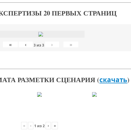
КСПЕРТИЗЫ 20 ПЕРВЫХ СТРАНИЦ
«
‹
›
»
3
из
3
АТА РАЗМЕТКИ СЦЕНАРИЯ (
)
скачать
«
‹
›
»
1
из
2