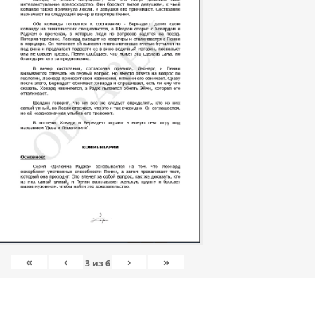
«
‹
›
»
3
из
6