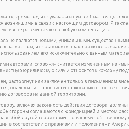
ельств, кроме тех, что указаны в пунтке 1 настоящего до
ься возникшими в связи с настоящим договором. Я также
рме и я не рассчитываю на любую компенсацию.
иала не являются новыми, уникальными, существенным
огласен с тем, что вы имеете право на использование э
 с использованием его исключительно с данным материа
ими авторами, слово «я» считается измененным на «мы»
овместную юридическую силу и относится к каждому под
н, расторгнут или заключен только в письменном виде
ется, подлежит исполнению и толкованию в соответств
ию договоров на данной территории.
овору, включая законность действия договора, должны
обе стороны соглашаются с юрисдикцией и местом расс
на любой другой территории. По вашему собственному
ии в соответствии с правилами и положениями Америк