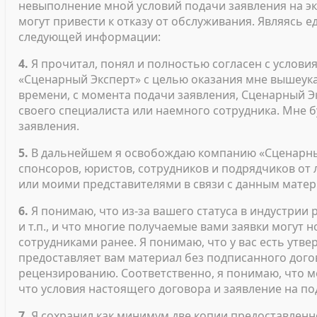
невыполнение мной условий подачи заявления на эк
могут привести к отказу от обслуживания. Являясь
следующей информации:
4.
Я прочитал, понял и полностью согласен с услови
«Сценарный Эксперт» с целью оказания мне вышеука
времени, с момента подачи заявления, Сценарный Э
своего специалиста или наемного сотрудника. Мне 
заявления.
5.
В дальнейшем я освобождаю компанию «Сценарный
спонсоров, юристов, сотрудников и подрядчиков от
или моими представителями в связи с данным мате
6.
Я понимаю, что из-за вашего статуса в индустрии
и т.п., и что многие получаемые вами заявки могут
сотрудниками ранее. Я понимаю, что у вас есть утв
предоставляет вам материал без подписанного дого
рецензированию. Соответственно, я понимаю, что 
что условия настоящего договора и заявление на п
7.
Я сохранил как минимум две копии предоставленно