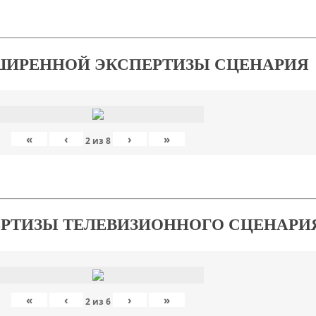
ШИРЕННОЙ ЭКСПЕРТИЗЫ СЦЕНАРИЯ
«
‹
›
»
2
из
8
ЕРТИЗЫ ТЕЛЕВИЗИОННОГО СЦЕНАРИ
«
‹
›
»
2
из
6