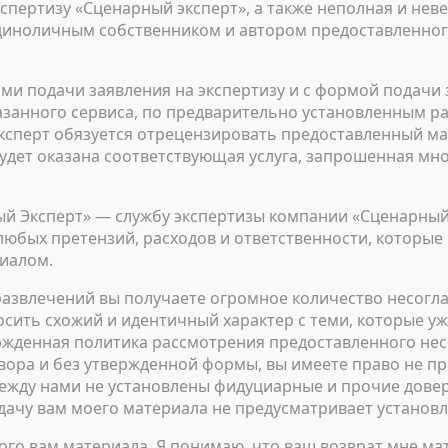
спертизу «Сценарный эксперт», а также неполная и нев
 единоличным собственником и автором предоставленног
ями подачи заявления на экспертизу и с формой подачи
занного сервиса, по предварительно установленным ра
ксперт обязуется отрецензировать предоставленный ма
будет оказана соответствующая услуга, запрошенная м
 Эксперт» — службу экспертизы компании «Сценарный 
 любых претензий, расходов и ответственности, которы
риалом.
 развлечений вы получаете огромное количество несогл
 носить схожий и идентичный характер с теми, которые
ержденная политика рассмотрения предоставленного нес
вора и без утвержденной формы, вы имеете право не п
между нами не установлены фидуциарные и прочие дове
одачу вам моего материала не предусматривает установ
го вам материала. Я понимаю, что ваш возврат мне мат