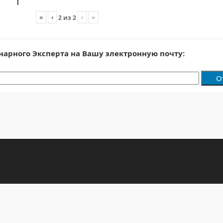
«
‹
›
»
2
из
2
нарного Эксперта на Вашу электронную почту: